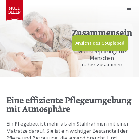
Zusammensein
mit Sorgfalt
Ansicht des Couplebed
Multisleep bringt die
Menschen
näher zusammen
Eine effiziente Pflegeumgebung
mit Atmosphäre
Ein Pflegebett ist mehr als ein Stahlrahmen mit einer
Matratze darauf. Sie ist ein wichtiger Bestandteil der
Pflege und Betreuung, die jemand braucht. Und